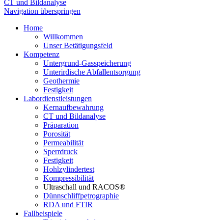
CT und Bildanalyse
Navigation überspringen
Home
Willkommen
Unser Betätigungsfeld
Kompetenz
Untergrund-Gasspeicherung
Unterirdische Abfallentsorgung
Geothermie
Festigkeit
Labordienstleistungen
Kernaufbewahrung
CT und Bildanalyse
Präparation
Porosität
Permeabilität
Sperrdruck
Festigkeit
Hohlzylindertest
Kompressibilität
Ultraschall und RACOS®
Dünnschliffpetrographie
RDA und FTIR
Fallbeispiele