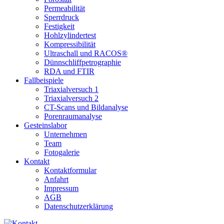
Permeabilität
Sperrdruck
Festigkeit
Hohlzylindertest
Kompressibilität
Ultraschall und RACOS®
Dünnschliffpetrographie
RDA und FTIR
Fallbeispiele
Triaxialversuch 1
Triaxialversuch 2
CT-Scans und Bildanalyse
Porenraumanalyse
Gesteinslabor
Unternehmen
Team
Fotogalerie
Kontakt
Kontaktformular
Anfahrt
Impressum
AGB
Datenschutzerklärung