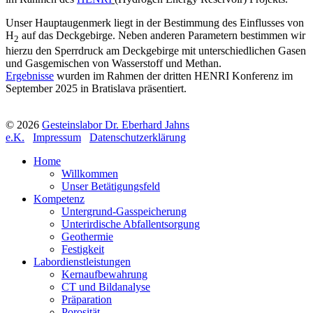
Unser Hauptaugenmerk liegt in der Bestimmung des Einflusses von
H
auf das Deckgebirge. Neben anderen Parametern bestimmen wir
2
hierzu den Sperrdruck am Deckgebirge mit unterschiedlichen Gasen
und Gasgemischen von Wasserstoff und Methan.
Ergebnisse
wurden im Rahmen der dritten HENRI Konferenz im
September 2025 in Bratislava präsentiert.
© 2026
Gesteinslabor Dr. Eberhard Jahns
e.K.
Impressum
Datenschutzerklärung
Home
Willkommen
Unser Betätigungsfeld
Kompetenz
Untergrund-Gasspeicherung
Unterirdische Abfallentsorgung
Geothermie
Festigkeit
Labordienstleistungen
Kernaufbewahrung
CT und Bildanalyse
Präparation
Porosität