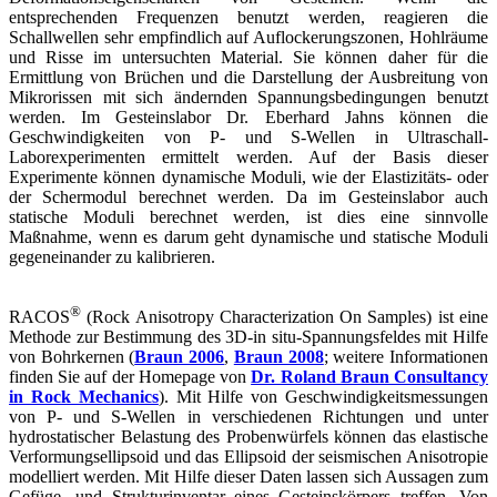
entsprechenden Frequenzen benutzt werden, reagieren die
Schallwellen sehr empfindlich auf Auflockerungszonen, Hohlräume
und Risse im untersuchten Material. Sie können daher für die
Ermittlung von Brüchen und die Darstellung der Ausbreitung von
Mikrorissen mit sich ändernden Spannungsbedingungen benutzt
werden. Im Gesteinslabor Dr. Eberhard Jahns können die
Geschwindigkeiten von P- und S-Wellen in Ultraschall-
Laborexperimenten ermittelt werden. Auf der Basis dieser
Experimente können dynamische Moduli, wie der Elastizitäts- oder
der Schermodul berechnet werden. Da im Gesteinslabor auch
statische Moduli berechnet werden, ist dies eine sinnvolle
Maßnahme, wenn es darum geht dynamische und statische Moduli
gegeneinander zu kalibrieren.
®
RACOS
(Rock Anisotropy Characterization On Samples) ist eine
Methode zur Bestimmung des 3D-in situ-Spannungsfeldes mit Hilfe
von Bohrkernen (
Braun 2006
,
Braun 2008
; weitere Informationen
finden Sie auf der Homepage von
Dr. Roland Braun Consultancy
in Rock Mechanics
). Mit Hilfe von Geschwindigkeitsmessungen
von P- und S-Wellen in verschiedenen Richtungen und unter
hydrostatischer Belastung des Probenwürfels können das elastische
Verformungsellipsoid und das Ellipsoid der seismischen Anisotropie
modelliert werden. Mit Hilfe dieser Daten lassen sich Aussagen zum
Gefüge- und Strukturinventar eines Gesteinskörpers treffen. Von