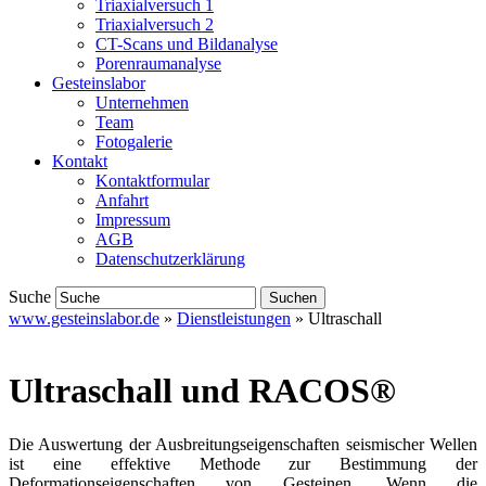
Triaxialversuch 1
Triaxialversuch 2
CT-Scans und Bildanalyse
Porenraumanalyse
Gesteinslabor
Unternehmen
Team
Fotogalerie
Kontakt
Kontaktformular
Anfahrt
Impressum
AGB
Datenschutzerklärung
Suche
www.gesteinslabor.de
»
Dienstleistungen
»
Ultraschall
Ultraschall und RACOS®
Die Auswertung der Ausbreitungseigenschaften seismischer Wellen
ist eine effektive Methode zur Bestimmung der
Deformationseigenschaften von Gesteinen. Wenn die