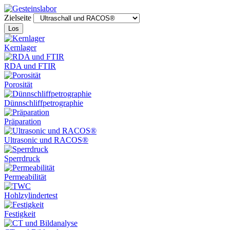
Zielseite
Los
Kernlager
RDA und FTIR
Porosität
Dünnschliffpetrographie
Präparation
Ultrasonic und RACOS®
Sperrdruck
Permeabilität
Hohlzylindertest
Festigkeit